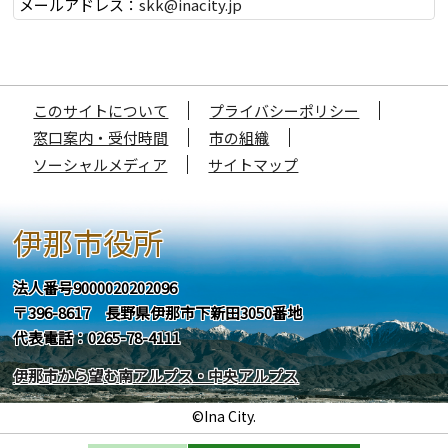
メールアドレス：
skk@inacity.jp
このサイトについて
プライバシーポリシー
窓口案内・受付時間
市の組織
ソーシャルメディア
サイトマップ
伊那市役所
法人番号9000020202096
〒396-8617 長野県伊那市下新田3050番地
代表電話：0265-78-4111
伊那市から望む南アルプス・中央アルプス
©Ina City.