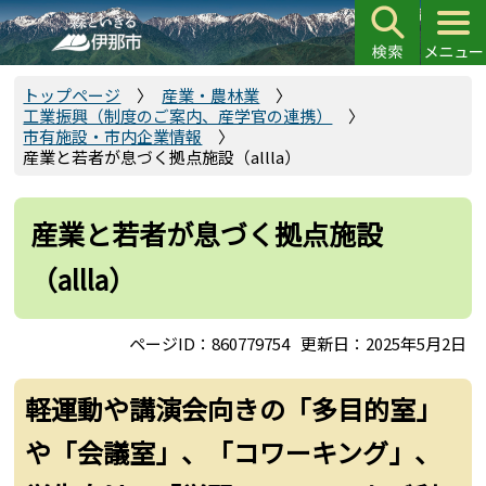
こ
の
ペ
ー
トップページ
産業・農林業
工業振興（制度のご案内、産学官の連携）
ジ
市有施設・市内企業情報
の
産業と若者が息づく拠点施設（allla）
先
頭
産業と若者が息づく拠点施設
で
す
（allla）
ページID：860779754
更新日：2025年5月2日
軽運動や講演会向きの「多目的室」
や「会議室」、「コワーキング」、