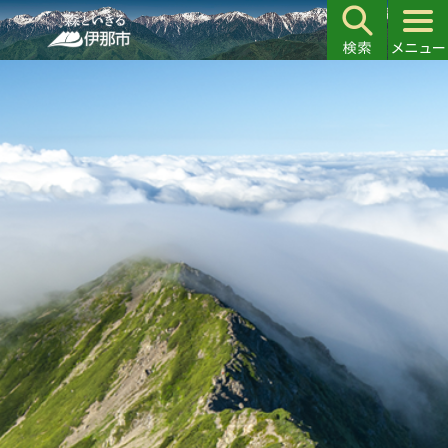
こ
の
ペ
本
ー
文
ジ
こ
の
こ
先
か
頭
ら
で
す