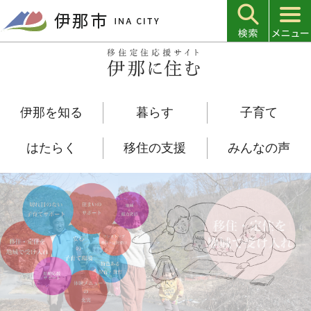
こ
の
ペ
ー
ジ
の
伊那を知る
暮らす
子育て
先
頭
で
はたらく
移住の支援
みんなの声
す