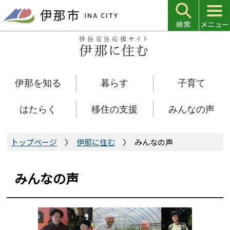
こ
の
ペ
ー
ジ
の
伊那を知る
暮らす
子育て
先
頭
で
はたらく
移住の支援
みんなの声
す
トップページ
伊那に住む
みんなの声
みんなの声