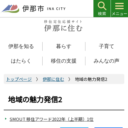
こ
の
ペ
ー
ジ
の
伊那を知る
暮らす
子育て
先
頭
で
はたらく
移住の支援
みんなの声
す
トップページ
伊那に住む
地域の魅力発信2
地域の魅力発信2
SMOUT 移住アワード2022年（上半期）1位