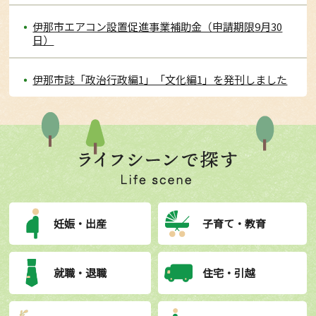
伊那市エアコン設置促進事業補助金（申請期限9月30
日）
伊那市誌「政治行政編1」「文化編1」を発刊しました
妊娠・出産
子育て・教育
就職・退職
住宅・引越