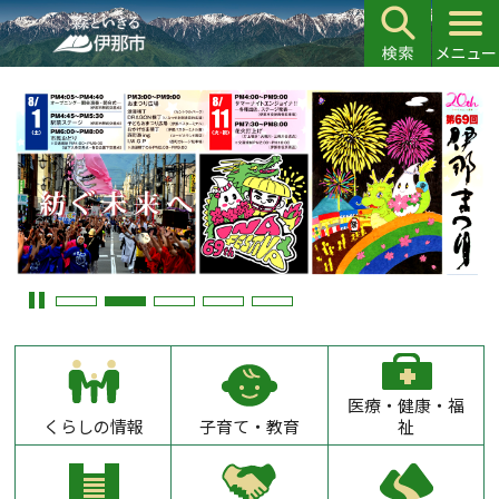
こ
の
ペ
ー
ジ
の
先
頭
で
す
医療・健康・福
くらしの情報
子育て・教育
祉