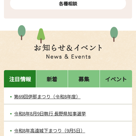
各種相談
注目情報
新着
募集
イベント
第69回伊那まつり（令和8年度）
令和8年8月9日執行 長野県知事選挙
令和8年高遠城下まつり（9月5日）