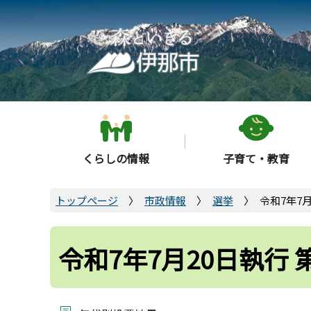
こ
の
ペ
ー
ジ
の
先
頭
くらしの情報
子育て・教育
で
す
トップページ
市政情報
選挙
令和7年7
令和7年7月20日執行