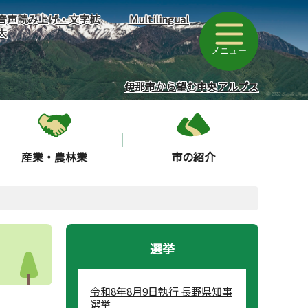
音声読み上げ・文字拡
Multilingual
大
メニュー
伊那市から望む中央アルプス
産業・農林業
市の紹介
選挙
令和8年8月9日執行 長野県知事
選挙