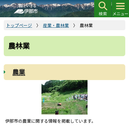
こ
の
ペ
ー
トップページ
産業・農林業
農林業
ジ
の
農林業
先
頭
で
す
農業
伊那市の農業に関する情報を掲載しています。