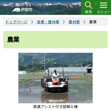
こ
の
ペ
ー
トップページ
産業・農林業
農林業
農業
ジ
の
農業
先
頭
で
す
直進アシスト付き田植え機