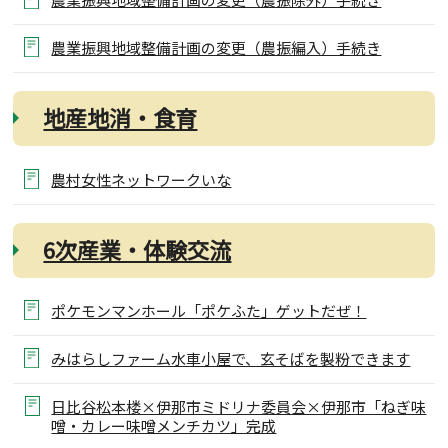
農業振興地域整備計画の変更（農振編入）手続き
地産地消・食育
農村女性ネットワークいな
6次産業・体験交流
ポケモンマンホール「ポケふた」ゲットだぜ！
みはらしファーム水車小屋で、玄そばを製粉できます
日比谷松本楼×伊那市ミドリナ委員会×伊那市「ねぎ味
噌・カレー味噌メンチカツ」完成