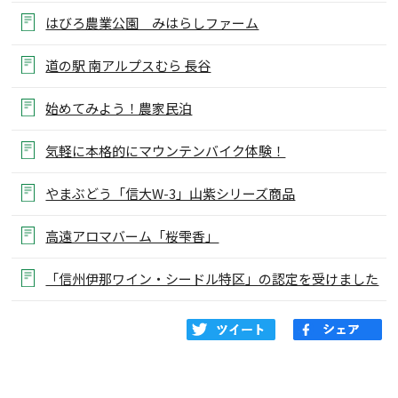
はびろ農業公園 みはらしファーム
道の駅 南アルプスむら 長谷
始めてみよう！農家民泊
気軽に本格的にマウンテンバイク体験！
やまぶどう「信大W-3」山紫シリーズ商品
高遠アロマバーム「桜雫香」
「信州伊那ワイン・シードル特区」の認定を受けました