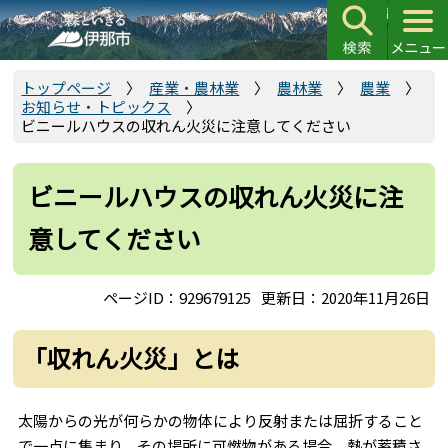
こ
の
ペ
ー
トップページ
産業・農林業
農林業
農業
お知らせ・トピックス
ジ
ビニールハウスの収れん火災に注意してください
の
先
頭
ビニールハウスの収れん火災に注
で
意してください
す
ページID：929679125
更新日：2020年11月26日
「収れん火災」とは
太陽からの光が何らかの物体により反射または屈折すること
で一点に集まり、その場所に可燃物がある場合、熱が蓄積さ