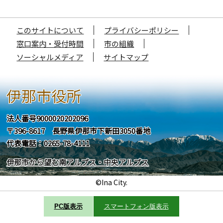
このサイトについて
プライバシーポリシー
窓口案内・受付時間
市の組織
ソーシャルメディア
サイトマップ
伊那市役所
法人番号9000020202096
〒396-8617 長野県伊那市下新田3050番地
代表電話：0265-78-4111
伊那市から望む南アルプス・中央アルプス
©Ina City.
PC版表示
スマートフォン版表示