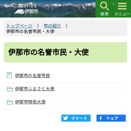
こ
の
ペ
ー
トップページ
市の紹介
伊那市の名誉市民・大使
ジ
の
先
伊那市の名誉市民・大使
頭
で
す
伊那市の名誉市民
伊那市ふるさと大使
伊那市特命大使