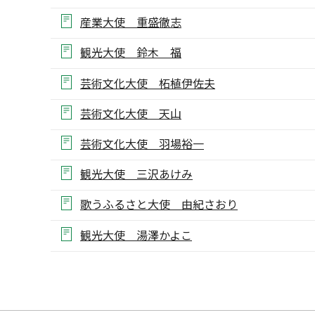
産業大使 重盛徹志
観光大使 鈴木 福
芸術文化大使 柘植伊佐夫
芸術文化大使 天山
芸術文化大使 羽場裕一
観光大使 三沢あけみ
歌うふるさと大使 由紀さおり
観光大使 湯澤かよこ