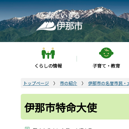
こ
の
ペ
ー
ジ
の
先
頭
くらしの情報
子育て・教育
で
す
トップページ
市の紹介
伊那市の名誉市民・
伊那市特命大使