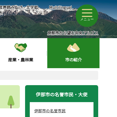
音声読み上げ・文字拡
Multilingual
大
メニュー
伊那市から望む中央アルプス
産業・農林業
市の紹介
伊那市の名誉市民・大使
伊那市の名誉市民