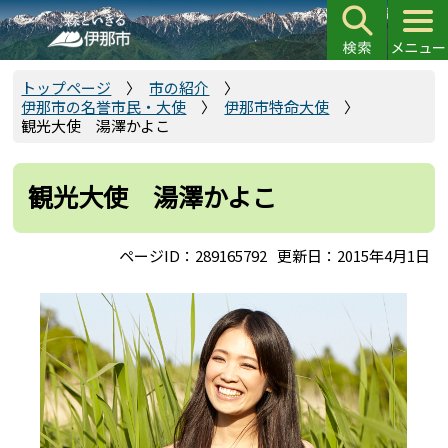
こ
の
ペ
ー
トップページ
市の紹介
伊那市の名誉市民・大使
伊那市特命大使
ジ
観光大使 湯澤かよこ
の
先
頭
観光大使 湯澤かよこ
で
す
ページID：289165792
更新日：2015年4月1日