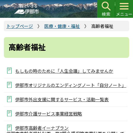
こ
の
ペ
ー
トップページ
医療・健康・福祉
高齢者福祉
ジ
の
高齢者福祉
先
頭
で
す
もしもの時のために「人生会議」してみませんか
伊那市オリジナルのエンディングノート「自分ノート」
伊那市外出支援に関するサービス・活動一覧表
伊那市介護サービス事業経営戦略
伊那市高齢者イーナプラン