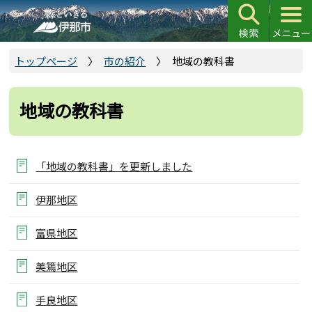
こ
の
ペ
ー
トップページ
市の紹介
地域の教科書
ジ
の
地域の教科書
先
頭
で
す
「地域の教科書」を更新しました
伊那地区
富県地区
美篶地区
手良地区