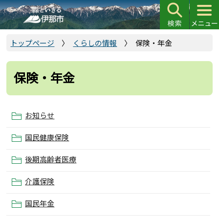
こ
の
ペ
ー
トップページ
くらしの情報
保険・年金
ジ
の
保険・年金
先
頭
で
お知らせ
す
国民健康保険
後期高齢者医療
介護保険
国民年金