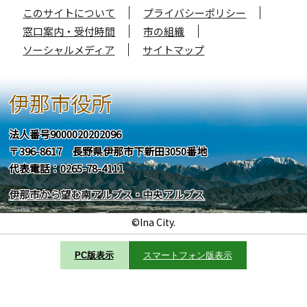
このサイトについて
プライバシーポリシー
窓口案内・受付時間
市の組織
ソーシャルメディア
サイトマップ
伊那市役所
法人番号9000020202096
〒396-8617 長野県伊那市下新田3050番地
代表電話：0265-78-4111
伊那市から望む南アルプス・中央アルプス
©Ina City.
PC版表示
スマートフォン版表示