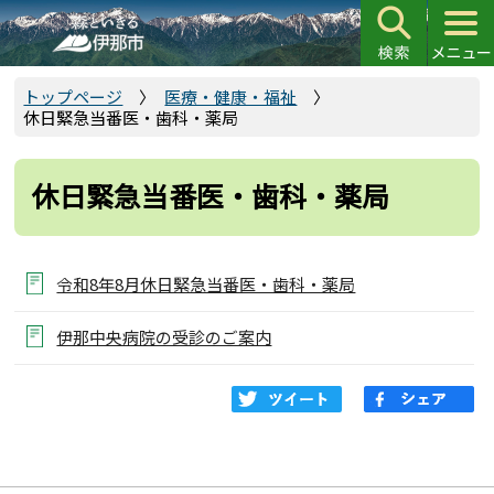
こ
の
ペ
ー
トップページ
医療・健康・福祉
休日緊急当番医・歯科・薬局
ジ
の
先
休日緊急当番医・歯科・薬局
頭
で
す
令和8年8月休日緊急当番医・歯科・薬局
伊那中央病院の受診のご案内