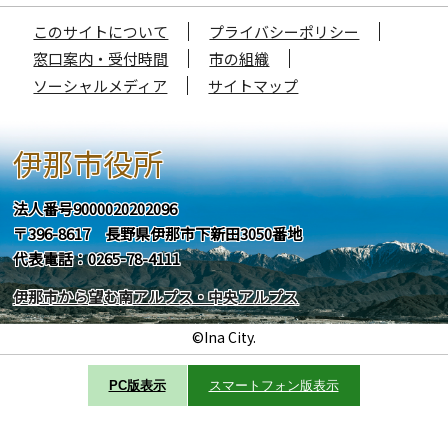
このサイトについて
プライバシーポリシー
窓口案内・受付時間
市の組織
ソーシャルメディア
サイトマップ
伊那市役所
法人番号9000020202096
〒396-8617 長野県伊那市下新田3050番地
代表電話：0265-78-4111
伊那市から望む南アルプス・中央アルプス
©Ina City.
PC版表示
スマートフォン版表示