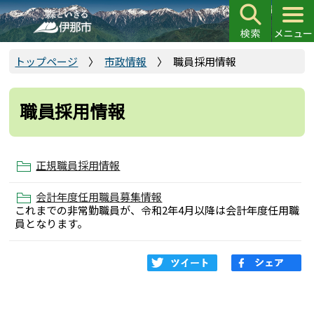
こ
の
ペ
ー
トップページ
市政情報
職員採用情報
ジ
の
職員採用情報
先
頭
で
正規職員採用情報
す
会計年度任用職員募集情報
これまでの非常勤職員が、令和2年4月以降は会計年度任用職
員となります。