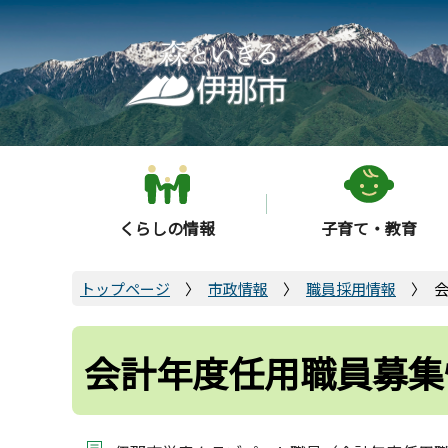
こ
の
ペ
ー
ジ
の
先
頭
くらしの情報
子育て・教育
で
す
トップページ
市政情報
職員採用情報
会計年度任用職員募集