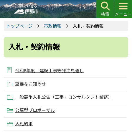
こ
の
ペ
ー
トップページ
市政情報
入札・契約情報
ジ
の
入札・契約情報
先
頭
で
す
令和8年度 建設工事等発注見通し
重要なお知らせ
一般競争入札公告（工事・コンサルタント業務）
公募型プロポーザル
入札結果