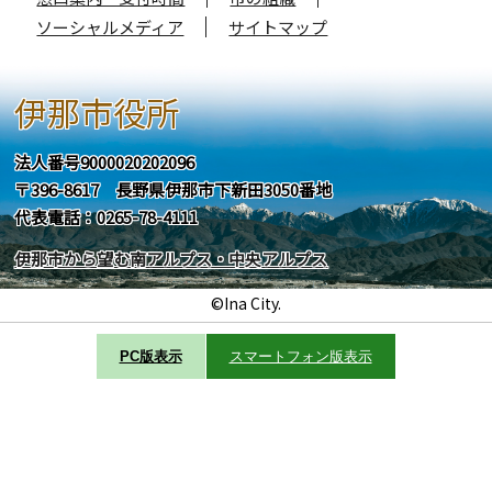
ソーシャルメディア
サイトマップ
伊那市役所
法人番号9000020202096
〒396-8617 長野県伊那市下新田3050番地
代表電話：0265-78-4111
伊那市から望む南アルプス・中央アルプス
©Ina City.
PC版表示
スマートフォン版表示