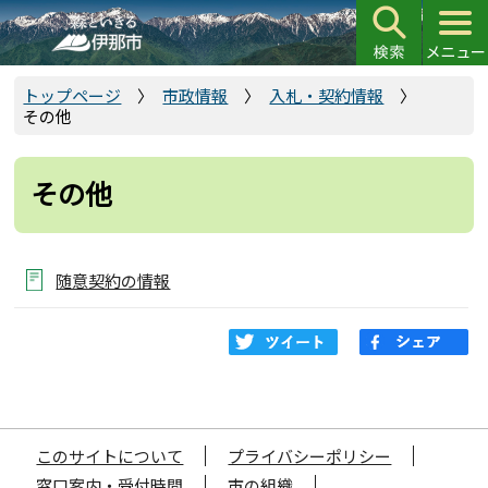
こ
の
ペ
ー
トップページ
市政情報
入札・契約情報
その他
ジ
の
先
その他
頭
で
す
随意契約の情報
このサイトについて
プライバシーポリシー
窓口案内・受付時間
市の組織