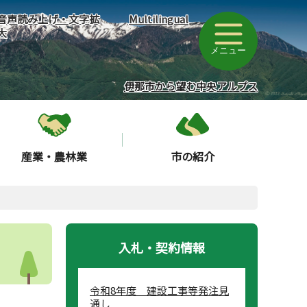
音声読み上げ・文字拡
Multilingual
大
メニュー
伊那市から望む中央アルプス
産業・農林業
市の紹介
入札・契約情報
令和8年度 建設工事等発注見
通し