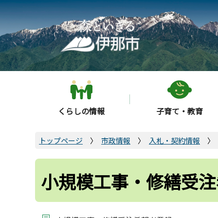
こ
の
ペ
ー
ジ
の
先
頭
くらしの情報
子育て・教育
で
す
トップページ
市政情報
入札・契約情報
小規模工事・修繕受注