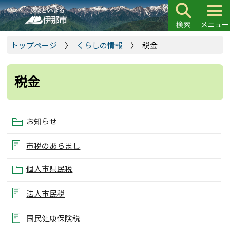
こ
の
ペ
ー
トップページ
くらしの情報
税金
ジ
の
税金
先
頭
で
お知らせ
す
市税のあらまし
個人市県民税
法人市民税
国民健康保険税