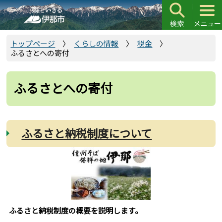
こ
の
ペ
ー
トップページ
くらしの情報
税金
ふるさとへの寄付
ジ
の
先
ふるさとへの寄付
頭
で
す
ふるさと納税制度について
ふるさと納税制度の概要を説明します。