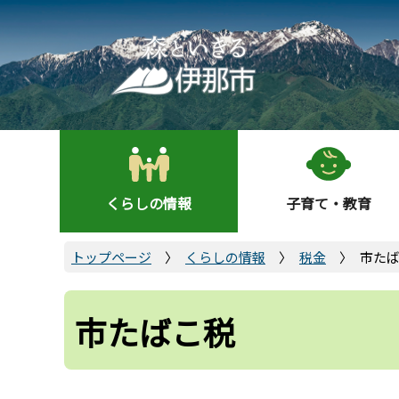
こ
の
ペ
ー
ジ
の
先
頭
くらしの情報
子育て・教育
で
す
トップページ
くらしの情報
税金
市た
市たばこ税