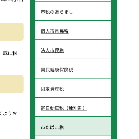
市税のあらまし
個人市県民税
法人市民税
、既に税
国民健康保険税
固定資産税
軽自動車税（種別割）
くようお
市たばこ税