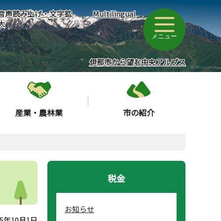
音声読み上げ・文字拡
Multilingual
大
メニュー
伊那市から望む中央アルプス
産業・農林業
市の紹介
税金
お知らせ
5年10月1日