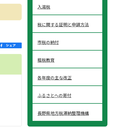
入湯税
税に関する証明と申請方法
市税の納付
租税教育
各年度の主な改正
ふるさとへの寄付
長野県地方税滞納整理機構