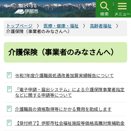
こ
の
ペ
ー
トップページ
医療・健康・福祉
高齢者福祉
介護保険（事業者のみなさんへ）
ジ
の
先
介護保険（事業者のみなさんへ）
頭
で
す
令和7年度介護職員処遇改善加算実績報告について
「電子申請・届出システム」による介護保険事業者指定
などに関する申請等について
介護職員の資格取得等にかかる費用を助成します
【受付終了】伊那市社会福祉施設等価格高騰対策補助金