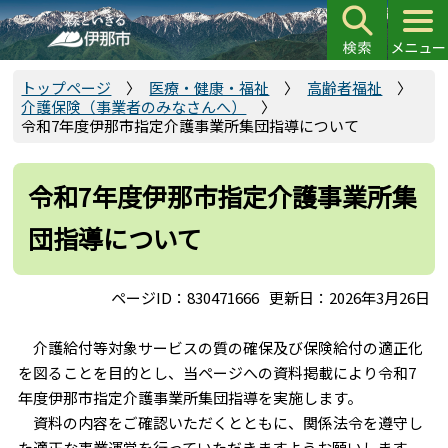
こ
の
ペ
ー
トップページ
医療・健康・福祉
高齢者福祉
介護保険（事業者のみなさんへ）
ジ
令和7年度伊那市指定介護事業所集団指導について
の
先
頭
令和7年度伊那市指定介護事業所集
で
団指導について
す
ページID：830471666
更新日：2026年3月26日
介護給付等対象サービスの質の確保及び保険給付の適正化
を図ることを目的とし、当ページへの資料掲載により令和7
年度伊那市指定介護事業所集団指導を実施します。
資料の内容をご確認いただくとともに、関係法令を遵守し
た適正な事業運営を行っていただきますようお願いします。