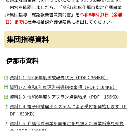
内容を確認しましたら、「令和7年度伊那市指定介護事業
所集団指導 確認報告書兼質問書」を
令和8年5月1日（金曜
日）までに
社会福祉課介護保険係に提出してください。
集団指導資料
伊那市資料
資料1-1_令和6年度事故報告状況（PDF：364KB）
資料1-2_令和6年度運営指導指摘事項（PDF：104KB）
資料1-3_令和6年度ケアプラン点検結果（PDF：156KB）
資料1-4_電子申請届出システムによる受付を開始します（P
DF：833KB）
資料1-5_介護保険事業計画策定を見据えた事業所意見交換
会（PDF：110KB）