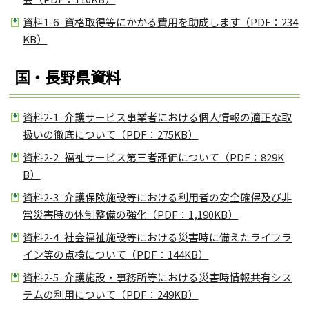
資料1-6_資格取得等にかかる費用を助成します（PDF：234
KB）
国・長野県資料
資料2-1_介護サービス事業者における個人情報の適正な取
扱いの徹底について（PDF：275KB）
資料2-2_福祉サービス第三者評価について（PDF：829K
B）
資料2-3_介護保険施設等における利用者の安全確保及び非
常災害時の体制整備の強化（PDF：1,190KB）
資料2-4_社会福祉施設等における災害時に備えたライフラ
イン等の点検について（PDF：144KB）
資料2-5_介護施設・事務所等における災害時情報共有シス
テムの利用について（PDF：249KB）