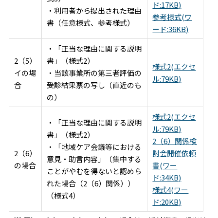
ド:17KB)
・利用者から提出された理由
参考様式(ワ
書（任意様式、参考様式）
ード:36KB)
・「正当な理由に関する説明
2（5）
書」（様式2）
様式2(エクセ
イの場
・当該事業所の第三者評価の
ル:79KB)
合
受診結果票の写し（直近のも
の）
様式2(エクセ
・「正当な理由に関する説明
ル:79KB)
書」（様式2）
2（6）関係検
・「地域ケア会議等における
2（6）
討会開催依頼
意見・助言内容」（集中する
の場合
書(ワー
ことがやむを得ないと認めら
ド:34KB)
れた場合（2（6）関係））
様式4(ワー
（様式4）
ド:20KB)