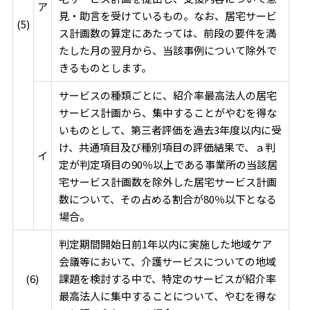
ア
見・助言を受けているもの。なお、居宅サービ
(5)
ス計画数の算定にあたっては、前段の要件を満
たした月の翌月から、当該事例について除外で
きるものとします。
サービスの種類ごとに、紹介率最高法人の居宅
サービス計画から、集中することがやむを得な
いものとして、第三者評価を過去3年度以内に受
け、共通項目及び種別項目の評価結果で、ａ判
イ
定が判定項目の90％以上である事業所の当該居
宅サービス計画数を除外した居宅サービス計画
数について、その占める割合が80％以下となる
場合。
判定期間開始日前1年以内に実施した地域ケア
会議等において、介護サービスについての地域
(6)
課題を検討する中で、特定のサービスが紹介率
最高法人に集中することについて、やむを得な