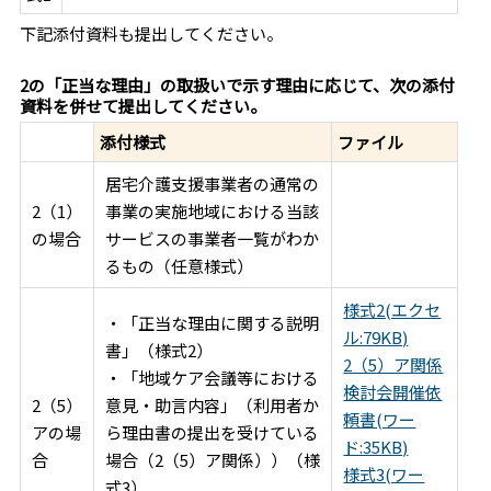
下記添付資料も提出してください。
2の「正当な理由」の取扱いで示す理由に応じて、次の添付
資料を併せて提出してください。
添付様式
ファイル
居宅介護支援事業者の通常の
2（1）
事業の実施地域における当該
の場合
サービスの事業者一覧がわか
るもの（任意様式）
様式2(エクセ
・「正当な理由に関する説明
ル:79KB)
書」（様式2）
2（5）ア関係
・「地域ケア会議等における
検討会開催依
2（5）
意見・助言内容」（利用者か
頼書(ワー
アの場
ら理由書の提出を受けている
ド:35KB)
合
場合（2（5）ア関係））（様
様式3(ワー
式3）