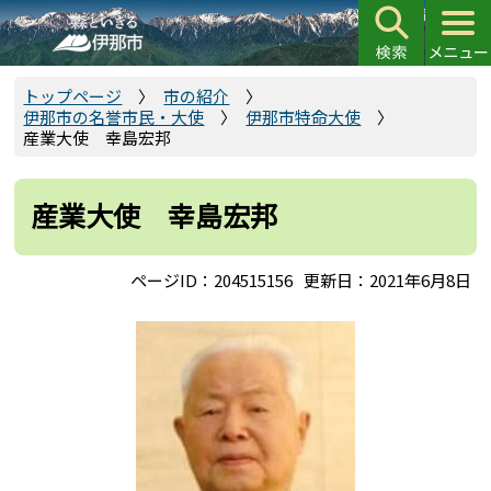
こ
の
ペ
ー
トップページ
市の紹介
伊那市の名誉市民・大使
伊那市特命大使
ジ
産業大使 幸島宏邦
の
先
頭
産業大使 幸島宏邦
で
す
ページID：204515156
更新日：2021年6月8日