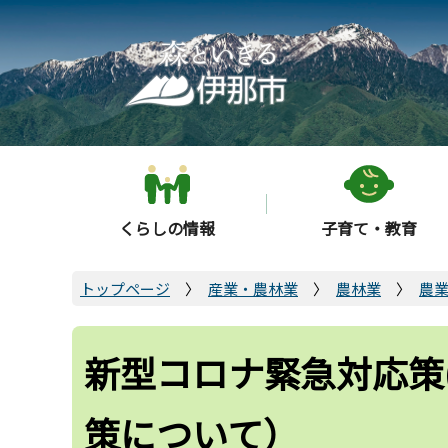
こ
の
ペ
ー
ジ
の
先
頭
くらしの情報
子育て・教育
で
す
トップページ
産業・農林業
農林業
農
新型コロナ緊急対応策
策について）