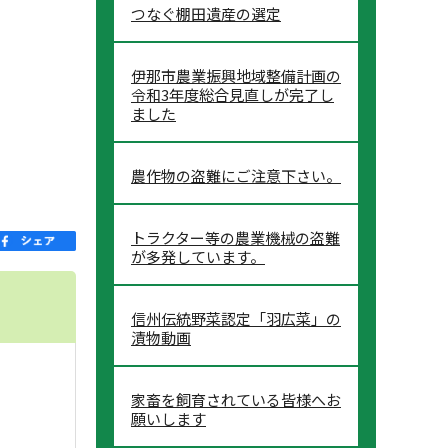
つなぐ棚田遺産の選定
伊那市農業振興地域整備計画の
令和3年度総合見直しが完了し
ました
農作物の盗難にご注意下さい。
トラクター等の農業機械の盗難
が多発しています。
信州伝統野菜認定「羽広菜」の
漬物動画
家畜を飼育されている皆様へお
願いします