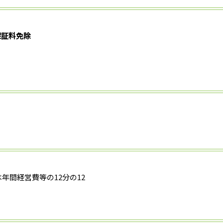
保証料免除
は年間経営費等の12分の12