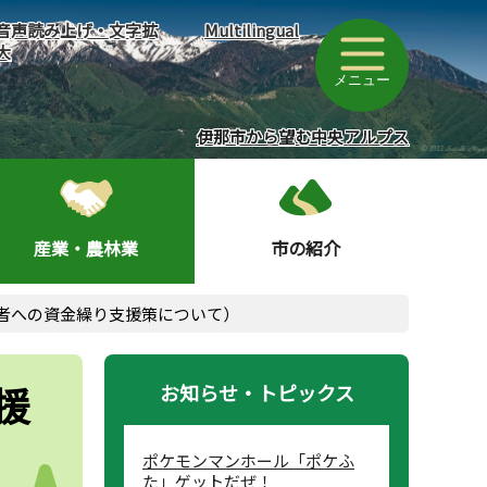
音声読み上げ・文字拡
Multilingual
大
メニュー
伊那市から望む中央アルプス
産業・農林業
市の紹介
者への資金繰り支援策について）
援
お知らせ・トピックス
ポケモンマンホール「ポケふ
た」ゲットだぜ！