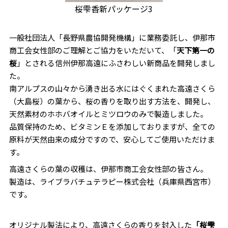
桜雫香新パッケージ3
一般社団法人「長野県農協開発機構」に業務委託し、伊那市
商工会女性部のご理解とご協力をいただいて、「
天下第一の
桜
」とされる信州伊那高遠にふさわしい新商品を開発しまし
た。
南アルプスの山々から湧き出る水にはぐくまれた高遠さくら
（大島桜）の葉から、桜の香りを取り出す方法を、開発し、
天然素材のホホバオイルとミツロウのみで製造しました。
品質保持のため、ビタミンＥを添加しておりますが、全ての
原料が天然由来の成分ですので、安心してご使用いただけま
す。
高遠さくらの葉の収穫は、伊那市商工会女性部の皆さん。
製造は、ライブラバチュテラピー株式会社（兵庫県西宮市）
です。
オリジナル製法により、高遠さくらの香りを封入した
「桜雫