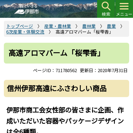
こ
の
ペ
ー
トップページ
産業・農林業
農林業
農業
6次産業・体験交流
高遠アロマバーム「桜雫香」
ジ
の
先
高遠アロマバーム「桜雫香」
頭
で
ページID：711780562
更新日：2020年7月31日
す
信州伊那高遠にふさわしい商品
伊那市商工会女性部の皆さまに企画、作
成いただいた容器やパッケージデザイン
は全6種類。