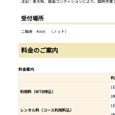
注記：悪天候、路面コンディションにより、臨時休業
受付場所
二輪舎 Knot （ノット）
料金のご案内
料金案内
利
1
利用料（MTB持込）
1
1
レンタル料（コース利用料込）
1