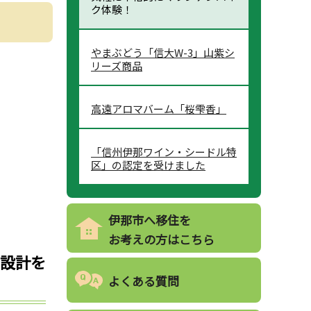
ク体験！
やまぶどう「信大W-3」山紫シ
リーズ商品
高遠アロマバーム「桜雫香」
「信州伊那ワイン・シードル特
区」の認定を受けました
伊那市へ移住を
お考えの方はこちら
設計を
よくある質問