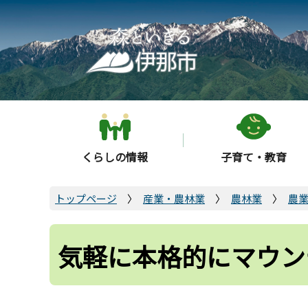
こ
の
ペ
ー
ジ
の
先
頭
くらしの情報
子育て・教育
で
す
トップページ
産業・農林業
農林業
農
気軽に本格的にマウン