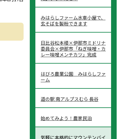
みはらしファーム水車小屋で、
玄そばを製粉できます
日比谷松本楼×伊那市ミドリナ
委員会×伊那市「ねぎ味噌・カ
レー味噌メンチカツ」完成
はびろ農業公園 みはらしファ
ーム
道の駅 南アルプスむら 長谷
始めてみよう！農家民泊
気軽に本格的にマウンテンバイ