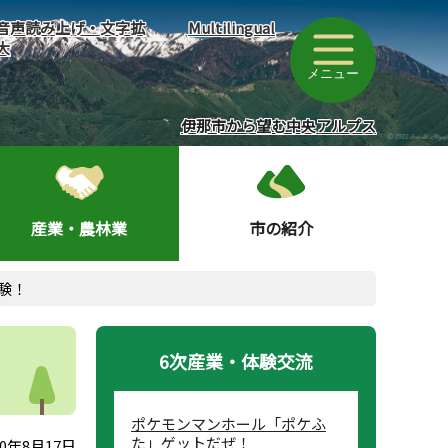
音声読み上げ・文字拡
Multilingual
大
メニュー
伊那市から望む中央アルプス
産業・農林業
市の紹介
験！
6次産業・体験交流
ポケモンマンホール「ポケふ
た」ゲットだぜ！
0年8月17日