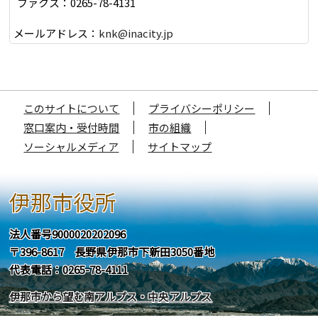
ファクス：0265-78-4131
メールアドレス：
knk@inacity.jp
このサイトについて
プライバシーポリシー
窓口案内・受付時間
市の組織
ソーシャルメディア
サイトマップ
伊那市役所
法人番号9000020202096
〒396-8617 長野県伊那市下新田3050番地
代表電話：0265-78-4111
伊那市から望む南アルプス・中央アルプス