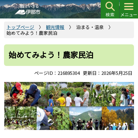
こ
の
ペ
ー
トップページ
観光情報
泊まる・温泉
始めてみよう！農家民泊
ジ
の
先
始めてみよう！農家民泊
頭
で
ページID：216895304
更新日：2026年5月25日
す