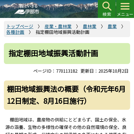
こ
の
ペ
ー
トップページ
産業・農林業
農林業
農業
各種計画
指定棚田地域振興活動計画
ジ
の
先
指定棚田地域振興活動計画
頭
で
ページID：770113182
更新日：2025年10月2日
す
棚田地域振興法の概要（令和元年6月
12日制定、8月16日施行）
棚田地域は、農産物の供給にとどまらず、国土の保全、水
源の涵養、生物の多様性の確保その他の自然環境の保全、良