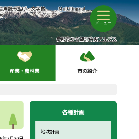
音声読み上げ・文字拡
Multilingual
大
メニュー
伊那市から望む中央アルプス
産業・農林業
市の紹介
各種計画
地域計画
6年7月30日