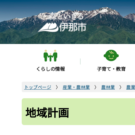
こ
の
ペ
ー
ジ
の
先
頭
くらしの情報
子育て・教育
で
す
トップページ
産業・農林業
農林業
農
地域計画