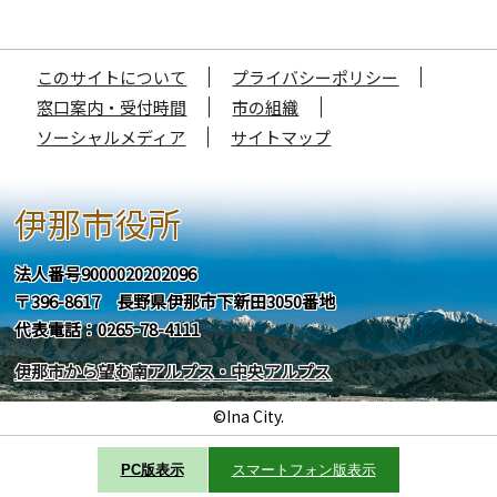
このサイトについて
プライバシーポリシー
窓口案内・受付時間
市の組織
ソーシャルメディア
サイトマップ
伊那市役所
法人番号9000020202096
〒396-8617 長野県伊那市下新田3050番地
代表電話：0265-78-4111
伊那市から望む南アルプス・中央アルプス
©Ina City.
PC版表示
スマートフォン版表示