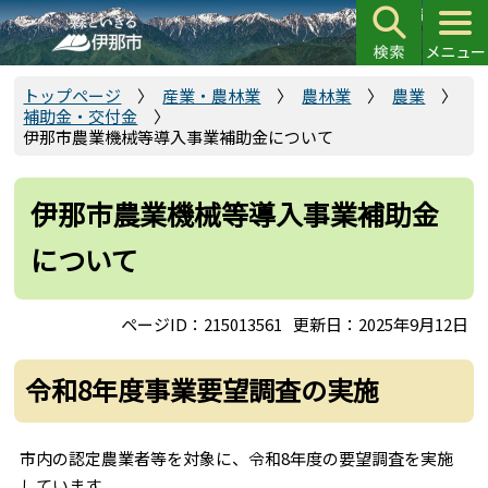
こ
の
ペ
ー
トップページ
産業・農林業
農林業
農業
補助金・交付金
ジ
伊那市農業機械等導入事業補助金について
の
先
頭
伊那市農業機械等導入事業補助金
で
について
す
ページID：215013561
更新日：2025年9月12日
令和8年度事業要望調査の実施
市内の認定農業者等を対象に、令和8年度の要望調査を実施
しています。