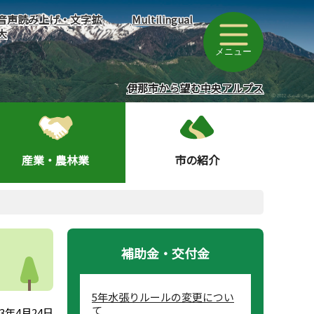
音声読み上げ・文字拡
Multilingual
大
メニュー
伊那市から望む中央アルプス
産業・農林業
市の紹介
補助金・交付金
5年水張りルールの変更につい
て
3年4月24日