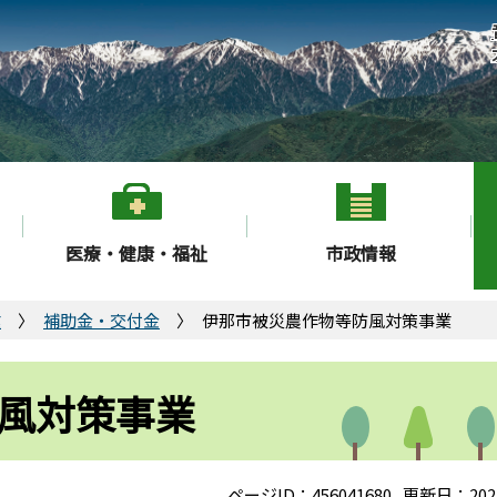
医療・健康・福祉
市政情報
業
補助金・交付金
伊那市被災農作物等防風対策事業
風対策事業
ページID：456041680
更新日：202