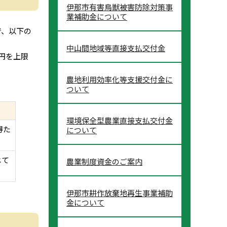
伊那市有害鳥獣被害防除対策事
業補助金について
で、以下の
中山間地域等直接支払交付金
円を上限
農地利用効率化等支援交付金に
ついて
環境保全型農業直接支払交付金
得た
について
じて
農業制度資金のご案内
伊那市耕作放棄地再生事業補助
金について