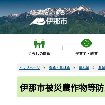
こ
の
ペ
ー
ジ
の
先
頭
くらしの情報
子育て・教育
で
す
トップページ
産業・農林業
農林業
農
伊那市被災農作物等防