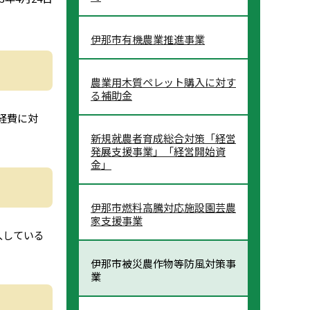
伊那市有機農業推進事業
農業用木質ペレット購入に対す
る補助金
経費に対
新規就農者育成総合対策「経営
発展支援事業」「経営開始資
金」
伊那市燃料高騰対応施設園芸農
家支援事業
入している
伊那市被災農作物等防風対策事
業