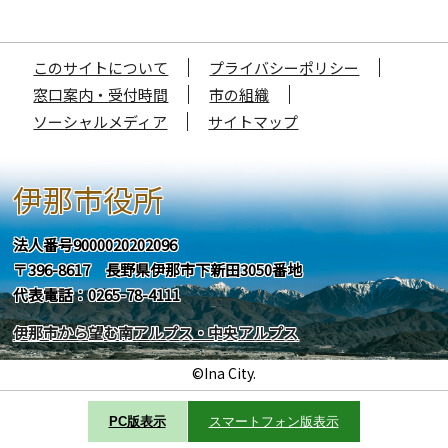
このサイトについて
プライバシーポリシー
窓口案内・受付時間
市の組織
ソーシャルメディア
サイトマップ
伊那市役所
法人番号9000020202096
〒396-8617 長野県伊那市下新田3050番地
代表電話：0265-78-4111
伊那市から望む南アルプス・中央アルプス
©Ina City.
PC版表示
スマートフォン版表示