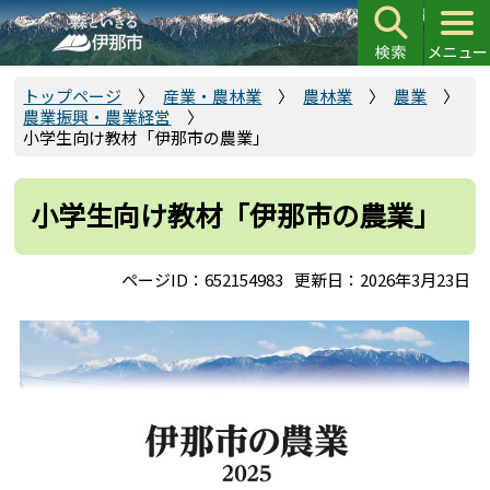
こ
の
ペ
ー
トップページ
産業・農林業
農林業
農業
農業振興・農業経営
ジ
小学生向け教材「伊那市の農業」
の
先
頭
小学生向け教材「伊那市の農業」
で
す
ページID：652154983
更新日：2026年3月23日