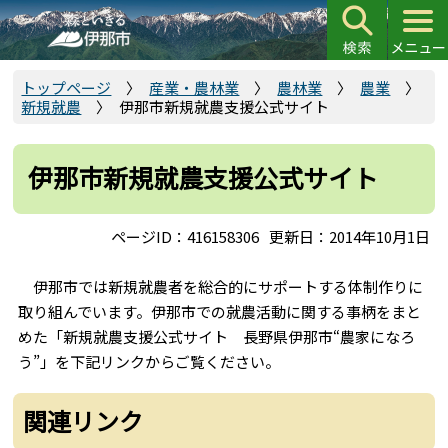
こ
の
ペ
ー
トップページ
産業・農林業
農林業
農業
新規就農
伊那市新規就農支援公式サイト
ジ
の
先
伊那市新規就農支援公式サイト
頭
で
ページID：416158306
更新日：2014年10月1日
す
伊那市では新規就農者を総合的にサポートする体制作りに
取り組んでいます。伊那市での就農活動に関する事柄をまと
めた「新規就農支援公式サイト 長野県伊那市“農家になろ
う”」を下記リンクからご覧ください。
関連リンク