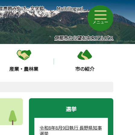
音声読み上げ・文字拡
Multilingual
大
メニュー
伊那市から望む中央アルプス
産業・農林業
市の紹介
選挙
令和8年8月9日執行 長野県知事
選挙