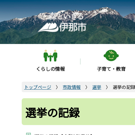
こ
の
ペ
ー
ジ
の
先
頭
くらしの情報
子育て・教育
で
す
トップページ
市政情報
選挙
選挙の記
選挙の記録