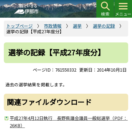
こ
の
ペ
ー
トップページ
市政情報
選挙
選挙の記録
選挙の記録【平成27年度分】
ジ
の
先
選挙の記録【平成27年度分】
頭
で
ページID：761550332
更新日：2014年10月1日
す
過去の選挙結果を掲載します。
関連ファイルダウンロード
平成27年4月12日執行 長野県議会議員一般総選挙（PDF：
26KB）