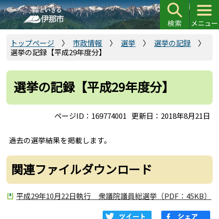
こ
の
ペ
ー
トップページ
市政情報
選挙
選挙の記録
選挙の記録【平成29年度分】
ジ
の
先
選挙の記録【平成29年度分】
頭
で
ページID：169774001
更新日：2018年8月21日
す
過去の選挙結果を掲載します。
関連ファイルダウンロード
平成29年10月22日執行 衆議院議員総選挙（PDF：45KB）