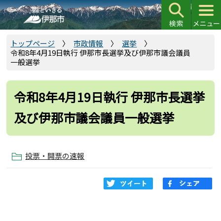
こ
の
ペ
ー
トップページ
市政情報
選挙
令和8年4月19日執行 伊那市長選挙及び伊那市議会議員
ジ
一般選挙
の
先
頭
令和8年4月19日執行 伊那市長選挙
で
及び伊那市議会議員一般選挙
す
投票・開票の速報