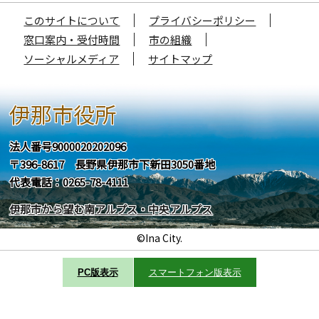
このサイトについて
プライバシーポリシー
窓口案内・受付時間
市の組織
ソーシャルメディア
サイトマップ
伊那市役所
法人番号9000020202096
〒396-8617 長野県伊那市下新田3050番地
代表電話：0265-78-4111
伊那市から望む南アルプス・中央アルプス
©Ina City.
PC版表示
スマートフォン版表示