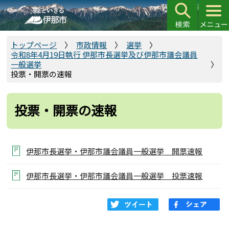
こ
の
ペ
ー
トップページ
市政情報
選挙
令和8年4月19日執行 伊那市長選挙及び伊那市議会議員
ジ
一般選挙
の
投票・開票の速報
先
頭
投票・開票の速報
で
す
伊那市長選挙・伊那市議会議員一般選挙 開票速報
伊那市長選挙・伊那市議会議員一般選挙 投票速報