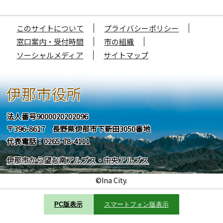
このサイトについて
プライバシーポリシー
窓口案内・受付時間
市の組織
ソーシャルメディア
サイトマップ
伊那市役所
法人番号9000020202096
〒396-8617 長野県伊那市下新田3050番地
代表電話：0265-78-4111
伊那市から望む南アルプス・中央アルプス
©Ina City.
PC版表示
スマートフォン版表示