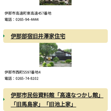
伊那市高遠町東高遠457番地
電話：0265-94-4444
伊那部宿旧井澤家住宅
伊那市西町5597番地4
電話：0265-74-8102
伊那市民俗資料館「高遠なつかし館」
「旧馬島家」「旧池上家」