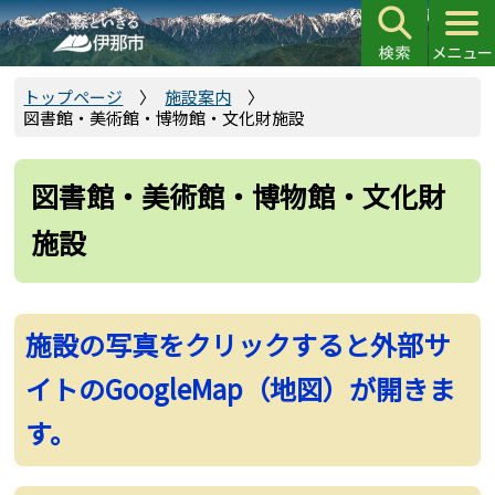
こ
の
ペ
ー
トップページ
施設案内
図書館・美術館・博物館・文化財施設
ジ
の
先
図書館・美術館・博物館・文化財
頭
施設
で
す
施設の写真をクリックすると外部サ
イトのGoogleMap（地図）が開きま
す。