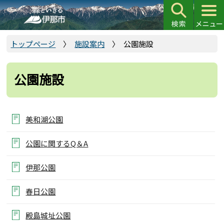
こ
の
ペ
ー
トップページ
施設案内
公園施設
ジ
の
公園施設
先
頭
で
す
美和湖公園
公園に関するQ＆A
伊那公園
春日公園
殿島城址公園