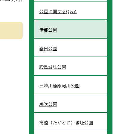
公園に関するQ＆A
伊那公園
春日公園
殿島城址公園
三峰川榛原河川公園
鳩吹公園
高遠（たかとお）城址公園