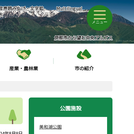
音声読み上げ・文字拡
Multilingual
大
メニュー
伊那市から望む中央アルプス
産業・農林業
市の紹介
公園施設
美和湖公園
24年8月8日