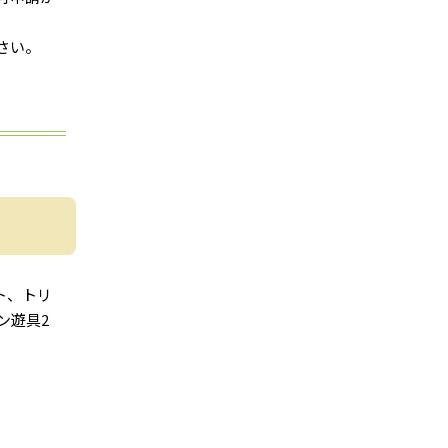
さい。
ト、トリ
ン遊具2