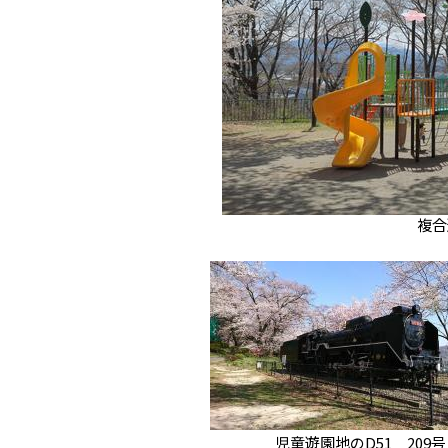
複合
児童遊園地のD51 209号