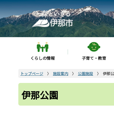
こ
の
ペ
ー
ジ
の
先
頭
くらしの情報
子育て・教育
で
す
トップページ
施設案内
公園施設
伊那
伊那公園