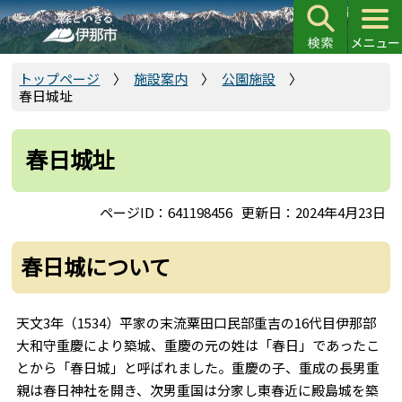
こ
の
ペ
ー
トップページ
施設案内
公園施設
春日城址
ジ
の
先
春日城址
頭
で
ページID：641198456
更新日：2024年4月23日
す
春日城について
天文3年（1534）平家の末流粟田口民部重吉の16代目伊那部
大和守重慶により築城、重慶の元の姓は「春日」であったこ
とから「春日城」と呼ばれました。重慶の子、重成の長男重
親は春日神社を開き、次男重国は分家し東春近に殿島城を築