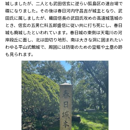
城しましたが、二人とも武田信玄に逆らい狐島区の連台場で
磔になりました。その後は春日河内守昌吉が城主となり、武
田氏に属しましたが、織田信長の武田氏攻めの高遠城落城の
とき、信玄の五男仁科五郎盛信に従い共に打ち死にし、春日
城も廃城したといわれています。春日城の東側は天竜川の河
岸段丘に面し、北は田切り地形、南は大きな洞に囲まれたい
わゆる平山式館城で、周囲には防衛のための空堀や土塁の跡
も見られます。