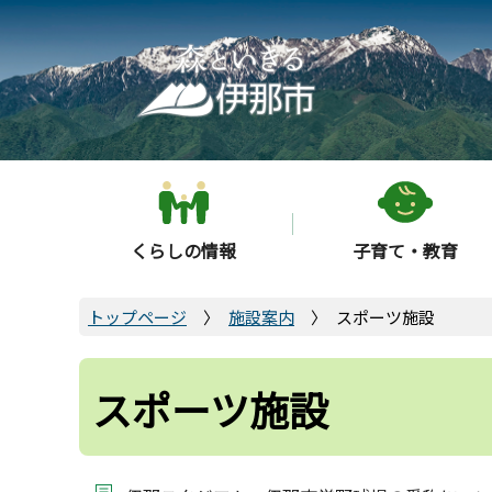
こ
の
ペ
ー
ジ
の
先
頭
くらしの情報
子育て・教育
で
す
トップページ
施設案内
スポーツ施設
スポーツ施設