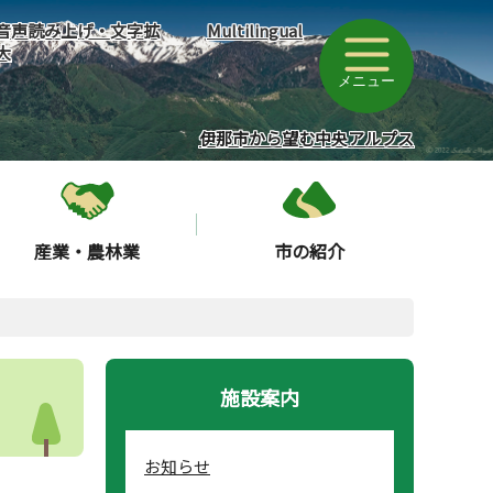
音声読み上げ・文字拡
Multilingual
大
メニュー
伊那市から望む中央アルプス
産業・農林業
市の紹介
施設案内
お知らせ