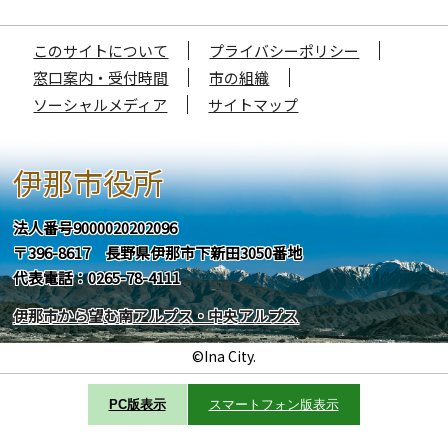
このサイトについて
プライバシーポリシー
窓口案内・受付時間
市の組織
ソーシャルメディア
サイトマップ
伊那市役所
法人番号9000020202096
〒396-8617 長野県伊那市下新田3050番地
代表電話：0265-78-4111
伊那市から望む南アルプス・中央アルプス
©Ina City.
PC版表示
スマートフォン版表示